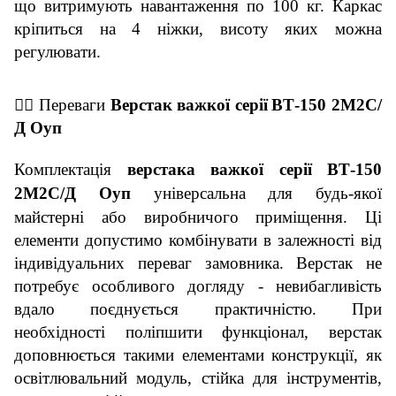
що витримують навантаження по 100 кг. Каркас
кріпиться на 4 ніжки, висоту яких можна
регулювати.
👇🏼
Переваги
Верстак важкої серії
ВТ-150 2М2С/
Д Оуп
Комплектація
верстака важкої серії
ВТ-150
2М2С/Д Оуп
універсальна для будь-якої
майстерні або виробничого приміщення. Ці
елементи допустимо комбінувати в залежності від
індивідуальних переваг замовника. Верстак не
потребує особливого догляду - невибагливість
вдало поєднується практичністю. При
необхідності поліпшити функціонал, верстак
доповнюється такими елементами конструкції, як
освітлювальний модуль, стійка для інструментів,