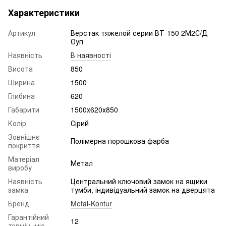
Характеристики
Артикул
Верстак тяжелой серии ВТ-150 2М2С/Д
Оуп
Наявність
В наявності
Висота
850
Ширина
1500
Глибина
620
Габарити
1500х620х850
Колір
Сірий
Зовнішнє
Полімерна порошкова фарба
покриття
Матеріал
Метал
виробу
Наявність
Центральний ключовий замок на ящики
замка
тумби, індивідуальний замок на дверцята
Бренд
Metal-Kontur
Гарантійний
12
термін, міс.