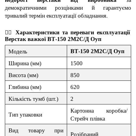
демократичними розцінками й гарантуємо
тривалий термін експлуатації обладнання.
👇🏼
Характеристики та переваги експ
луатації
Верстак важкої
ВТ-150 2М2С/Д Оуп
ВТ-150 2М2С/Д Оуп
Модель
Ширина (мм)
1500
В
и
сота (мм)
850
Гл
и
бина (мм)
620
Кількість тумб (шт.)
2
Картонна коробка/
Тип упаковки
Стрейч плівка
Вид товар
у
при
Роз
і
браний