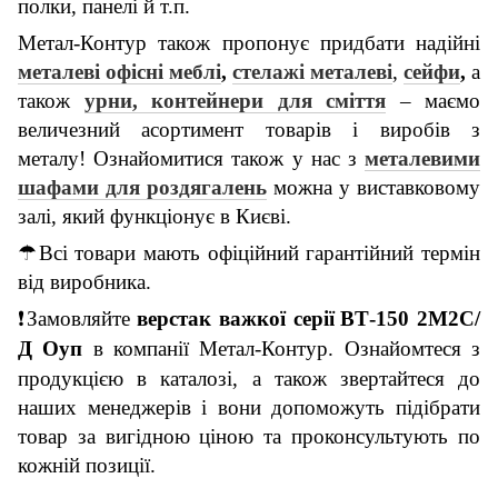
полки, панелі й т.п.
Метал-Контур також пропонує придбати надійні
металеві офісні меблі
,
стелажі металеві
,
сейфи
,
а
також
урни, контейнери для сміття
– маємо
величезний асортимент товарів і виробів з
металу!
Ознайомитися також у нас з
металевими
шафами для роздягалень
можна у виставковому
залі, який функціонує в Києві.
☂
Всі товари мають офіційний гарантійний термін
від виробника.
❗
Замовляйте
верстак
важкої серії
ВТ-150 2М2С/
Д Оуп
в компанії Метал-Контур.
Ознайомтеся з
продукцією в каталозі, а також з
вертайтеся до
наших менеджерів
і
вони допоможуть підібрати
товар за вигідною ціною
та проконсультують по
кожній позиції
.