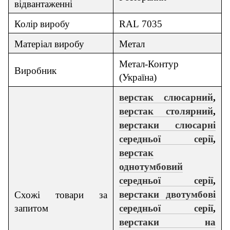
відвантаженні
Колір
виробу
RAL
7035
Матер
і
ал
виробу
Метал
Метал-Контур
Виробник
(
Україна
)
верстак слюсарний
,
верстак столярний
,
верстаки слюсарні
середньої серії
,
верстак
однотумбовий
середньої серії
,
верстаки двотумбові
Схожі товари за
запитом
середньої серії
,
верстаки на