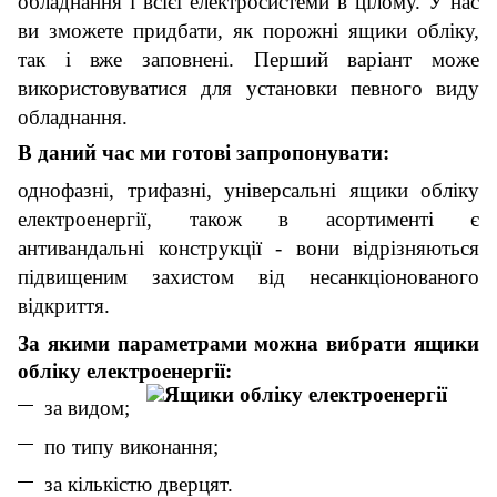
обладнання і всієї електросистеми в цілому. У нас
ви зможете придбати, як порожні ящики обліку,
так і вже заповнені. Перший варіант може
використовуватися для установки певного виду
обладнання.
В даний час ми готові запропонувати:
однофазні, трифазні, універсальні ящики обліку
електроенергії, також в асортименті є
антивандальні конструкції - вони відрізняються
підвищеним захистом від несанкціонованого
відкриття.
За якими параметрами можна вибрати ящики
обліку електроенергії:
за видом
;
по
типу виконання;
за
кількістю дверцят.