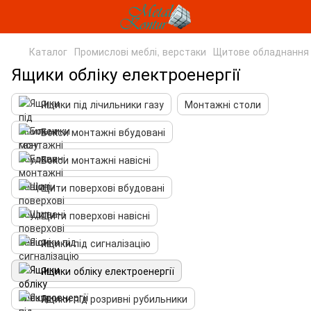
Каталог
Промислові меблі, верстаки
Щитове обладнання
Ящики обліку електроенергії
Ящики під лічильники газу
Монтажні столи
Бокси монтажні вбудовані
Бокси монтажні навісні
Щити поверхові вбудовані
Щити поверхові навісні
Ящики під сигналізацію
Ящики обліку електроенергії
Ящики під розривні рубильники