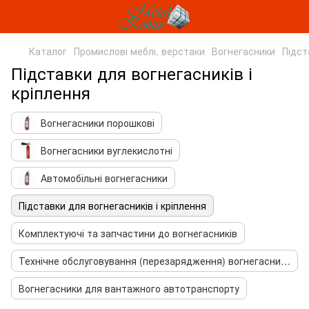
Каталог
Промислові меблі, верстаки
Вогнегасники
Підст
Підставки для вогнегасників і
кріплення
Вогнегасники порошкові
Вогнегасники вуглекислотні
Автомобільні вогнегасники
Підставки для вогнегасників і кріплення
Комплектуючі та запчастини до вогнегасників
Технічне обслуговування (перезарядження) вогнегасників
Вогнегасники для вантажного автотранспорту