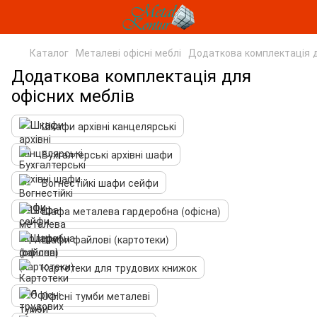
Каталог
Металеві офісні меблі
Додаткова комплектація д
Додаткова комплектація для
офісних меблів
Шкафи архівні канцелярські
Бухгалтерські архівні шафи
Вогнестійкі шафи сейфи
Шафа металева гардеробна (офісна)
Шафи файлові (картотеки)
Картотеки для трудових книжок
Офісні тумби металеві