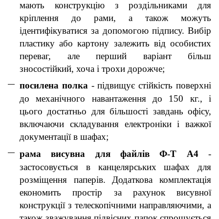
мають конструкцію з роздільниками для
кріплення до рами, а також можуть
ідентифікуватися за допомогою підпису. Вибір
пластику або картону залежить від особистих
переваг, але перший варіант більш
зносостійкий, хоча і трохи дорожче;
посилена полка
- підвищує стійкість поверхні
до механічного навантаження до 150 кг., і
цього достатньо для більшості завдань офісу,
включаючи складування електроніки і важкої
документації в шафах;
рама висувна для файлів Ф-Т А4
-
застосовується в канцелярських шафах для
розміщення паперів. Додаткова комплектація
економить простір за рахунок висувної
конструкції з телескопічними направляючими, а
також зважування підвісних папок спрощується