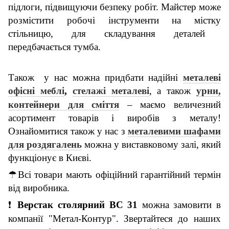
підлоги, підвищуючи безпеку робіт.
М
айстер може
розмістити робочі інструменти на містк
у
стільниц
ю
, для складування деталей
передбачається тумба.
Також у нас можна придбати н
адійні
металеві
офісні
меблі
,
стелажі металеві
, а також
урни,
контейнери для сміття
–
маємо
величезний
асортимент товарів і виробів з металу!
Ознайомитися також у нас з
металевими шафами
для роздягалень
можна у виставковому залі, який
функціонує в Києві.
☂
Всі товари мають офіційний гарантійний термін
від виробника.
❗
Верстак столярний ВС
3
1
можна замовити в
компанії "Метал-Контур".
Звертайтеся до наших