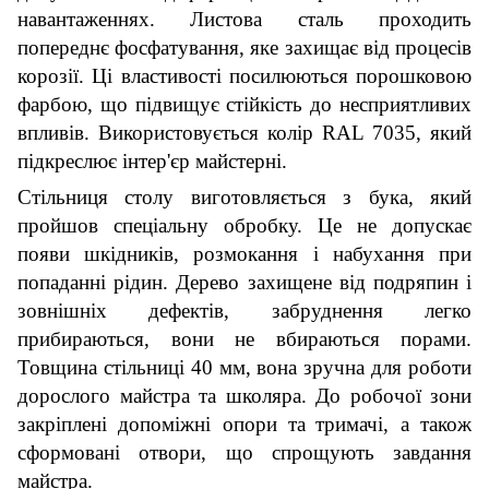
навантаженнях. Листова сталь проходить
попереднє фосфатування, яке захищає від процесів
корозії. Ці властивості посилюються порошковою
фарбою, що підвищує стійкість до несприятливих
впливів. Використовується колір RAL 7035, який
підкреслює інтер'єр майстерні.
Стільниця столу виготовляється з бука, який
пройшов спеціальну обробку. Це не допускає
появи шкідників, розмокання і набухання при
попаданні рідин. Дерево захищене від подряпин і
зовнішніх дефектів, забруднення легко
прибираються, вони не вбираються порами.
Товщина стільниці 40 мм, вона зручна для роботи
дорослого майстра
та
школяра. До робочої зони
закріплені допоміжні опори
та
тримачі
, а також
сформовані отвори, що спрощують завдання
майстра.