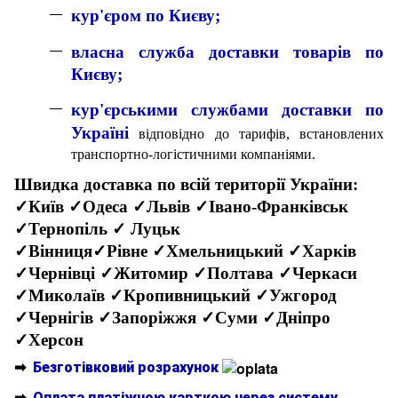
кур'єром по Києву;
власна служба доставки товарів по
Києву;
кур'єрськими службами доставки по
Україні
відповідно до тарифів, встановлених
транспортно-логістичними компаніями.
Швидка доставка по всій території України:
✓Київ ✓Одеса ✓Львів ✓Івано-Франківськ
✓Тернопіль ✓ Луцьк
✓Вінниця✓Рівне ✓Хмельницький ✓Харків
✓Чернівці ✓Житомир ✓Полтава ✓Черкаси
✓Миколаїв ✓Кропивницький ✓Ужгород
✓Чернігів ✓Запоріжжя ✓Суми ✓Дніпро
✓Херсон
➡
Безготівковий розрахунок
➡
Оплата платіжною карткою через систему