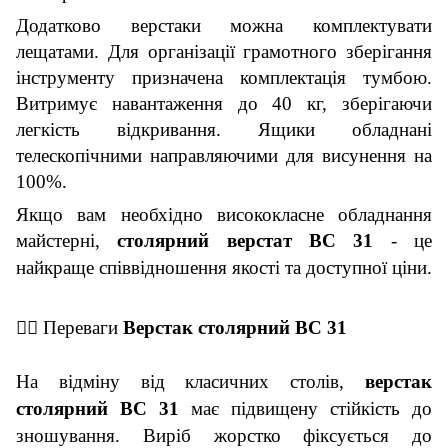
Додатково верста
к
и можна комплектувати
лещатами. Для організації грамотного зберігання
інструменту призначена комплектація тумбою.
Витримує навантаження до 40 кг, зберігаючи
легкість відкривання. Ящики обладнані
телескопічними направляючими для висунення на
100%.
Якщо вам необхідно висококласне обладнання
майстерні,
столярний верстат ВС
3
1
- це
найкраще співвідношення якості
та
доступної ціни.
👇🏼
Переваги
Верстак столярний ВС
3
1
На відміну від класичних столів,
в
ерстак
столярний ВС
3
1
має підвищену стійкість до
зношування. Виріб жорстко фіксується до