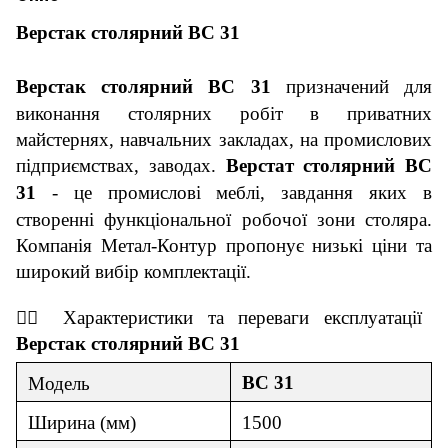
Верстак столярний ВС
3
1
Верстак столярний ВС
3
1
призначений для
виконання столярних робіт в приватних
майстернях, навчальних закладах, на промислових
підприємствах, заводах.
Верстат столярний ВС
3
1
- це промислові меблі, завдання яких в
створенні функціональної робочої зони столяра.
Компанія Метал-Контур пропонує низькі ціни та
широкий вибір комплектації.
👇🏼
Характеристики та переваги експ
луатації
Верстак столярний ВС
3
1
ВС
3
1
Модель
Ширина (мм)
1500