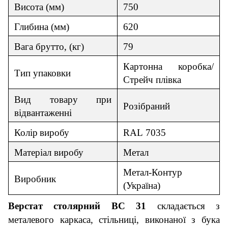
В
и
сота (мм)
750
Гл
и
бина (мм)
620
Вага брутто, (кг)
79
Картонна коробка/
Тип упаковки
Стрейч плівка
Вид товар
у
при
Роз
і
браний
відвантаженні
Колір
виробу
RAL
70
35
Матер
і
ал
виробу
Метал
Метал-Контур
Виробник
(
Україна
)
Верстат столярний ВС
3
1
складається з
металевого каркаса, стільниці, виконаної з бука