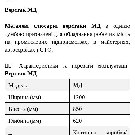
Верстак МД
Металеві слюсарні верстаки МД
з однією
тумбою призначені для обладнання робочих місць
на промислових підприємствах, в майстернях,
автосервісах і СТО.
👇🏼
Характеристики та переваги експ
луатації
Верстак
МД
МД
Модель
Ширина (мм)
1200
В
и
сота (мм)
850
Гл
и
бина (мм)
620
Картонна коробка/