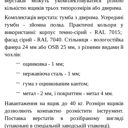
верстаків можуть укомплектовуватися різною
кількістю ящиків трьох типорозмірів або дверима.
Комплектація верстата: тумба з дверима. Усередині
тумби - з
йомна
полк
а
. Практичні кольор
и у
використанні: корпус темно
-
сірий - RAL 7015;
фасад сірий - RAL 7040. Стільниця - вологостійка
фанера 24 мм або OSB 25 мм, з різними видами й
чохлів:
оцинковка - 1 мм;
нержавіюча сталь - 1 мм;
гума з оцинкованим кантом;
метал - 2 мм, і покриттям - метал 4 мм.
Навантаження на ящик до 40 кг. Розміри ящиків
дозволяють компактно розмістити інструмент.
Поставка верстатів в розібраному вигляді
(упаковані в спеціальній заводській упаковці).