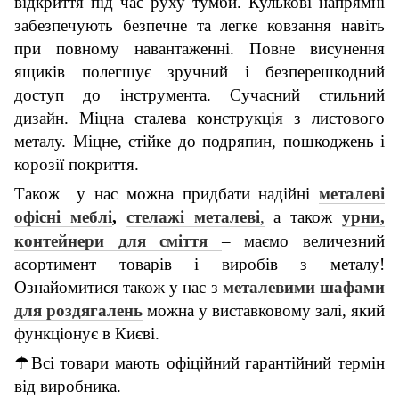
відкриття
під час руху
тумби. Кулькові напрямні
забезпечують безпечне
та
легке ковзання навіть
при повному навантаженні. Повн
е
висунення
ящиків полегшує зручний і безперешкодний
доступ до інструмента. Сучасний стильний
дизайн. Міцна сталева конструкція з листового
металу. Міцне, стійке до подряпин, пошкоджень і
корозії покриття.
Також у нас можна придбати н
адійні
металеві
офісні
меблі
,
стелажі металеві
,
а також
урни,
контейнери для сміття
–
маємо
величезний
асортимент товарів і виробів з металу!
Ознайомитися також у нас з
металевими шафами
для роздягалень
можна у виставковому залі, який
функціонує в Києві.
☂
Всі товари мають офіційний гарантійний термін
від виробника.