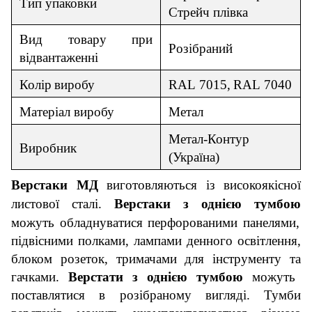
Тип упаковки
Стрейч плівка
Вид товар
у
при
Роз
і
браний
відвантаженні
Колір
виробу
RAL
701
5,
RAL
70
40
Матер
і
ал
виробу
Метал
Метал-Контур
Виробник
(
Україна
)
Верста
к
и
М
Д
виготовляються із високоякісної
листової сталі.
Верста
к
и з однією тумбою
можуть обладнуватися перфорованими панелями,
підвісними полками, лампами денного освітлення,
блоком розеток, тримачами для інструменту
та
гачками.
Верстати з однією тумбою
можуть
поставлятися в розібраному вигляді. Тумби