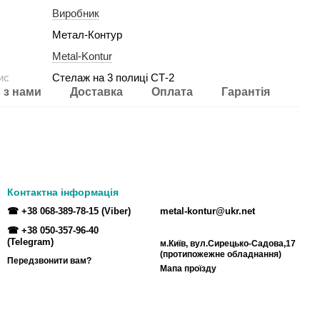
Виробник
Метал-Контур
Metal-Kontur
ис
Стелаж на 3 полиці СТ-2
 з нами
Доставка
Оплата
Гарантія
Контактна інформація
☎ +38 068-389-78-15 (Viber)
metal-kontur@ukr.net
☎ +38 050-357-96-40
(Telegram)
м.Київ, вул.Сирецько-Садова,17
(протипожежне обладнання)
Передзвонити вам?
Мапа проїзду