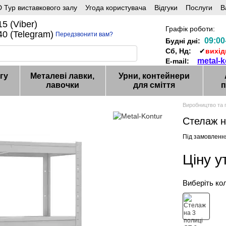
 Тур виставкового залу
Угода користувача
Відгуки
Послуги
В
5 (Viber)
Графік роботи:
0 (Telegram)
Передзвонити вам?
09:00
Будні дні:
Сб, Нд:
✔
вихід
metal-
E-mail:
гу
Металеві лавки,
Урни, контейнери
лавочки
для сміття
п
Виробництво та 
Стелаж н
Під замовленн
Ціну 
Виберіть ко