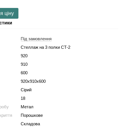
я ціну
стики
Під замовлення
Стеллаж на 3 полки СТ-2
920
910
600
920х910х600
Сірий
18
иробу
Метал
криття
Порошкове
Складова