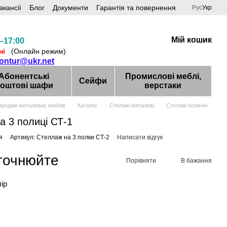
акансії
Блог
Документи
Гарантія та повернення
Рус
Укр
Мій кошик
–17:00
ні
(Онлайн режим)
kontur@ukr.net
Абонентські
Промислові меблі,
Сейфи
оштові шафи
верстаки
продаж металевих меблів
Каталог
Стелажі металеві
Стелажі поличні
а 3 полиці СТ-1
я
Артикул: Стеллаж на 3 полки СТ-2
Написати відгук
уточнюйте
Порівняти
В бажання
лір