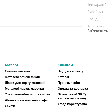
Тип гарантії
Виробник
Бренд
Короткий оп
Зв'язатись
Каталог
Клієнтам
Стелажі металеві
Вхід до кабінету
Металеві офісні меблі
Каталог
Шафи для одягу металеві
Про компанію
Металеві лавки, лавочки
Оплата та доставка
Урни, контейнери для сміття
Віртуальний 3D Тур
виставкового залу
Абонентські поштові шафи
Угода користувача
Сейфи