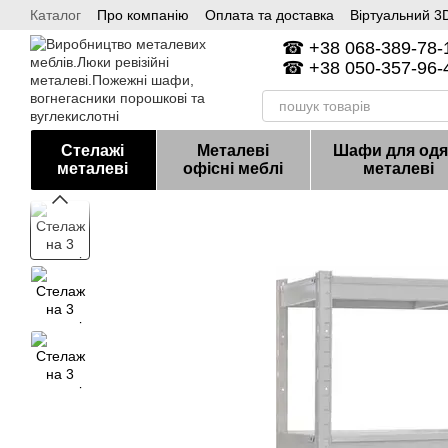
Каталог
Про компанію
Оплата та доставка
Віртуальний 3D
Перейти до основного контенту
Контакти
☎ +38 068-389-78-1
☎ +38 050-357-96-4
Стелажі
Металеві
Шафи для одя
металеві
офісні меблі
металеві