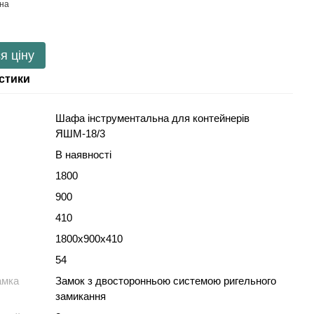
я ціну
стики
Шафа інструментальна для контейнерів
ЯШМ-18/3
В наявності
1800
900
410
1800х900х410
54
амка
Замок з двосторонньою системою ригельного
замикання