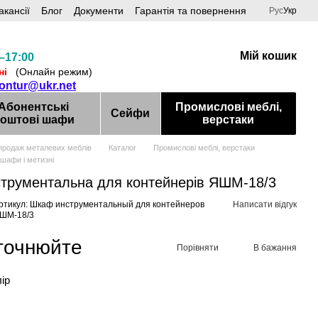
акансії
Блог
Документи
Гарантія та повернення
Рус
Укр
Мій кошик
–17:00
ні
(Онлайн режим)
kontur@ukr.net
Абонентські
Промислові меблі,
Сейфи
оштові шафи
верстаки
продаж металевих меблів
Каталог
Промислові меблі, верстаки
 шафи і метизні
трументальна для контейнерів ЯШМ-18/3
ртикул: Шкаф инструментальный для контейнеров
Написати відгук
ШМ-18/3
уточнюйте
Порівняти
В бажання
лір