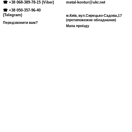
☎ +38 068-389-78-15 (Viber)
metal-kontur@ukr.net
☎ +38 050-357-96-40
(Telegram)
м.Київ, вул.Сирецько-Садова,17
(протипожежне обладнання)
Передзвонити вам?
Мапа проїзду