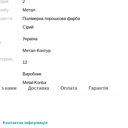
верей
2
иробу
Метал
криття
Полімерна порошкова фарба
Сірий
Україна
а
Метал-Контур
термін,
12
Виробник
Metal-Kontur
 з нами
Доставка
Оплата
Гарантія
Контактна інформація