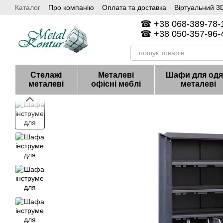
Каталог
Про компанію
Оплата та доставка
Віртуальний 3D
Перейти до основного контенту
Контакти
☎ +38 068-389-78-1
☎ +38 050-357-96-4
Стелажі
Металеві
Шафи для одя
металеві
офісні меблі
металеві