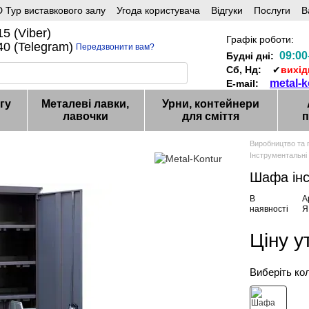
 Тур виставкового залу
Угода користувача
Відгуки
Послуги
В
5 (Viber)
Графік роботи:
0 (Telegram)
Передзвонити вам?
09:00
Будні дні:
Сб, Нд:
✔
вихід
metal-
E-mail:
гу
Металеві лавки,
Урни, контейнери
лавочки
для сміття
п
Виробництво та 
Інструментальні
Шафа інс
В
А
наявності
Я
Ціну 
Виберіть ко