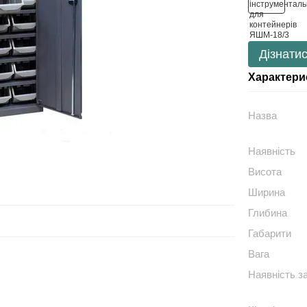
Дізнатис
Характери
Назва
Наявність
Висота
Ширина
Глибина
Габарити
Вага
Наявність з