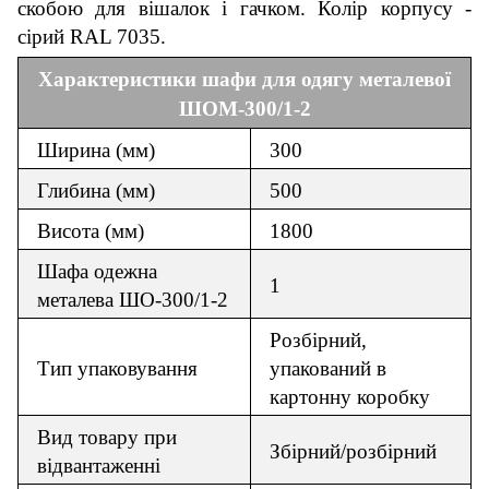
скобою для вішалок і гачком.
Колір корпусу -
сірий RAL 7035.
Характеристики шафи для одягу металевої
ШОМ-
3
00/1
-2
Ширина (мм)
3
00
Глибина (мм)
500
Висота (мм)
1800
Шафа одежна
1
металева ШО-300/1-2
Розбірний,
Тип упаковування
упакований в
картонну коробку
Вид товару при
Збірний/розбірний
відвантаженні