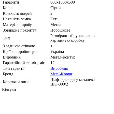
Габарити
600х1800х500
Колір
Сірий
Кількість дверей
2
Наявність замка
Есть
Матеріал виробу
Метал
Зовнішнє покриття
Порошкове
Разобранный, упакован в
Тип
картонную коробку
З задньою стінкою
+
Країна виробництва
Україна
Виробник
Метал-Контур
Гарантійний термін, міс.
12
Тип гарантії
Виробник
Бренд
Metal-Kontur
Шафа для одягу металева
Короткий опис
ШО-300/2
Відгуки