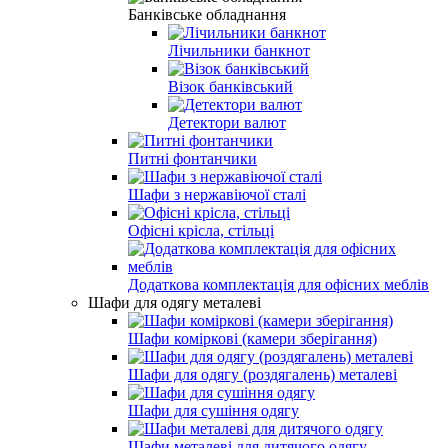
Банківське обладнання
Лічильники банкнот
Візок банківський
Детектори валют
Питні фонтанчики
Шафи з нержавіючої сталі
Офісні крісла, стільці
Додаткова комплектація для офісних меблів
Шафи для одягу металеві
Шафи коміркові (камери зберігання)
Шафи для одягу (роздягалень) металеві
Шафи для сушіння одягу
Шафи металеві для дитячого одягу