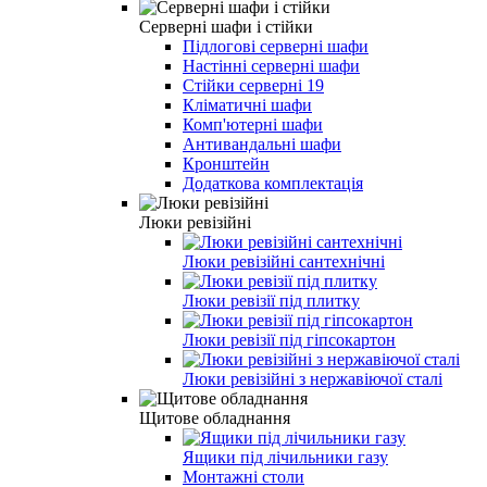
Серверні шафи і стійки
Підлогові серверні шафи
Настінні серверні шафи
Стійки серверні 19
Кліматичні шафи
Комп'ютерні шафи
Антивандальні шафи
Кронштейн
Додаткова комплектація
Люки ревізійні
Люки ревізійні сантехнічні
Люки ревізії під плитку
Люки ревізії під гіпсокартон
Люки ревізійні з нержавіючої сталі
Щитове обладнання
Ящики під лічильники газу
Монтажні столи