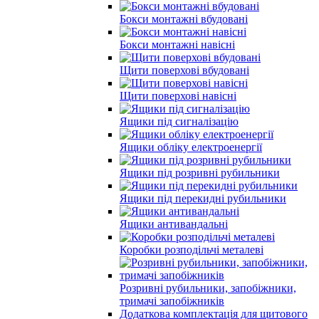
Бокси монтажні вбудовані
Бокси монтажні навісні
Щити поверхові вбудовані
Щити поверхові навісні
Ящики під сигналізацію
Ящики обліку електроенергії
Ящики під розривні рубильники
Ящики під перекидні рубильники
Ящики антивандальні
Коробки розподільчі металеві
Розривні рубильники, запобіжники,
тримачі запобіжників
Додаткова комплектація для щитового