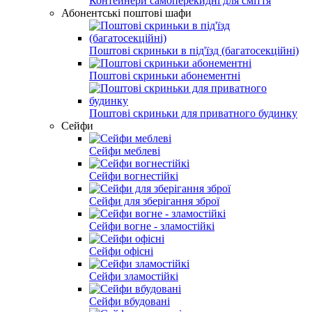
Контейнери самоперекидні для сміття
Абонентські поштові шафи
Поштові скриньки в під'їзд (багатосекційні)
Поштові скриньки абонементні
Поштові скриньки для приватного будинку
Сейфи
Сейфи меблеві
Сейфи вогнестійкі
Сейфи для зберігання зброї
Сейфи вогне - зламостійкі
Сейфи офісні
Сейфи зламостійкі
Сейфи вбудовані