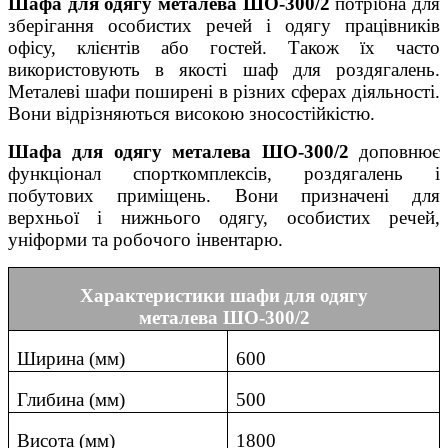
Шафа
для одягу
металева ШО-300/2
потрібна для
зберігання особистих речей і одягу працівників
офісу, клієнтів або гостей. Також їх часто
використовують в якості шаф для роздягалень.
Металеві шафи поширені в різних сферах діяльності.
Вони відрізняються високою зносостійкістю.
Шафа
для одягу
металева ШО-300/2
доповнює
функціонал спорткомплексів, роздягалень і
побутових приміщень. Вони призначені для
верхньої і нижнього одягу, особистих речей,
уніформи та робочого інвентарю.
Характеристики
шафи
для одягу
метал
ева
ШО-300/2
Ширина (мм)
600
Глибина (мм)
500
Висота (мм)
1800