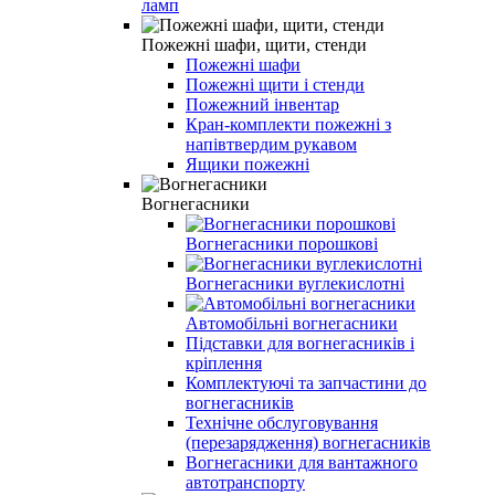
ламп
Пожежні шафи, щити, стенди
Пожежні шафи
Пожежні щити і стенди
Пожежний інвентар
Кран-комплекти пожежні з
напівтвердим рукавом
Ящики пожежні
Вогнегасники
Вогнегасники порошкові
Вогнегасники вуглекислотні
Автомобільні вогнегасники
Підставки для вогнегасників і
кріплення
Комплектуючі та запчастини до
вогнегасників
Технічне обслуговування
(перезарядження) вогнегасників
Вогнегасники для вантажного
автотранспорту