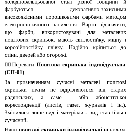
холодновальцьованої сталі різної товщини й
фарбуються декоративно-захисними
високоякісними порошковими фарбами методом
електростатичного напилення. Варто відзначити,
що фарби, використовувані для металевих
поштових скриньок, мають світлостійку, міцну і
корозійностійку плівку. Надійно кріпиться до
стіни, дверей або огорожі.
👇🏼
Переваги
П
оштова скринька індивідуальна
(
СП-01
)
За призначенням сучасні металеві поштові
скриньки нічим не відрізняються від старих
радянських, а саме - збір абонентської
кореспонденції (листів, газет, журналів і ін.).
Змінилися лише вид і матеріали - вид став більш
сучасний.
Наші
поштові скриньки індивідуальні
ні видом,