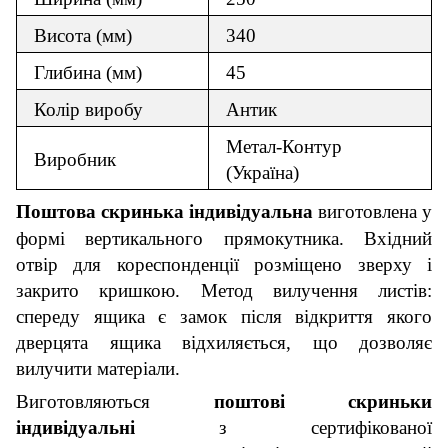
Висота (мм)
340
Глибина (мм)
45
Колір виробу
Антик
Метал-Контур
Виробник
(Україна)
Поштова скринька індивідуальна
виготовлена у
формі вертикального прямокутника. Вхідний
отвір для кореспонденції розміщено зверху і
закрито кришкою. Метод вилучення листів:
спереду ящика є замок після відкриття якого
дверцята ящика відхиляється, що дозволяє
вилучити матеріали.
Виготовляються
поштові скриньки
індивідуальні
з сертифікованої