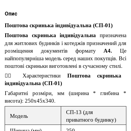
Опис
П
оштова скринька індивідуальна
(
СП-01
)
П
оштова скринька індивідуальна
призначена
для житлових будинків і котеджів призначений для
розміщення документів формату
А4.
Це
найпопулярніша модель серед наших покупців. Всі
поштові скриньки виготовлені в сучасному стилі.
👇🏼
Характеристики
П
оштова скринька
індивідуальна
(
СП-01
)
Габаритні розміри, мм (ширина * глибина *
висота): 250х45х340.
СП-13 (для
Модель
приватного будинку)
Ширина (мм)
250