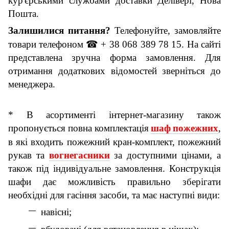
кур'єрськими службами доставки Делівері, Нова
Пошта.
Залишилися питання?
Телефонуйте, замовляйте
товари
телефон
ом
☎
+ 38 068 389 78 15.
На сайті
представлена ​​зручна форма замовлення. Для
отримання додаткових відомостей зверніться до
менеджера.
* В
асортимент
і
інтернет-магазину
також
пропонується
​​повн
а
комплектаці
я
шаф
пожежн
их
,
в які входить пожежний кран-комплект, пожежний
рукав та
вогнегасники
за доступними цінами, а
також п
і
д
і
ндив
і
дуальне замовлення. Конструкція
шафи дає можливість правильно зберігати
необхідні для гасіння засоби
, та має наступні види:
навісні;