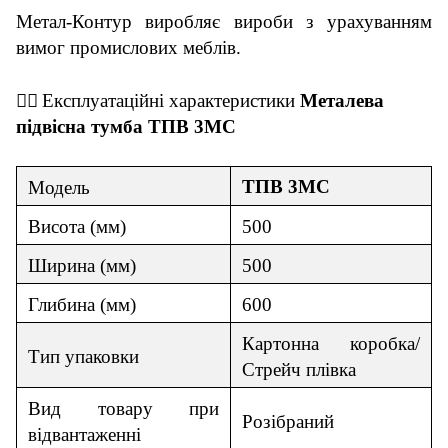
Метал-Контур виробляє
вироби
з урахуванням
вимог промислов
их
меблів.
👇🏼
Експлуатаційні х
арактеристики
Метал
ева
п
і
дв
і
сна тумба ТПВ
3
МС
ТПВ
3
МС
Модель
Висота
(мм)
500
Ширина (мм)
500
Гл
и
бина (мм)
600
Картонна коробка/
Тип упаковки
Стрейч плівка
Вид товар
у
при
Роз
і
браний
відвантаженні