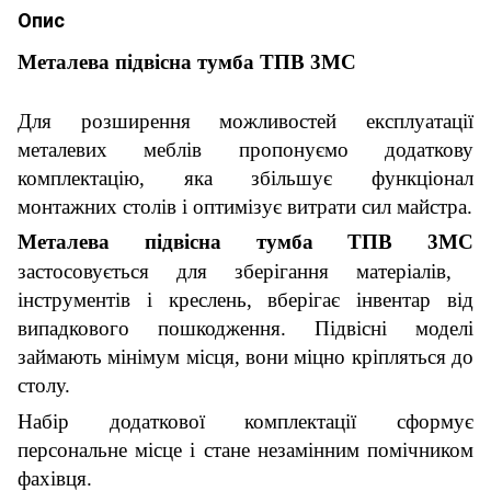
Опис
Метал
ева
п
і
дв
і
сна тумба ТПВ
3
МС
Для розширення можливостей експлуатації
металевих меблів пропонуємо додаткову
комплектацію, яка збільшує функціонал
монтажних столів і оптимізує витрати сил майстра.
Металева підвісна тумба ТПВ 3МС
застосовується для зберігання матеріалів,
інструментів і креслень, вберігає інвентар від
випадкового пошкодження. Підвісні моделі
займають мінімум місця, вони міцно кріпляться до
столу.
Набір додаткової комплектації сформує
персональне місце і стане незамінним помічником
фахівця.