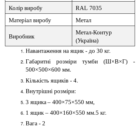
Колір
виробу
RAL
70
35
Матер
і
ал
виробу
Метал
Метал-Контур
Виробник
(
Україна
)
Навантаження на ящик - до 30 кг.
Габаритні розміри тумби (Ш×В×Г) -
500×
50
0×600 мм.
Кількість ящиків -
4
.
Внутрішні розміри:
3
ящик
а
– 400×75×550 мм,
1 ящик – 400×160×550 мм.
5
кг.
Вага - 2