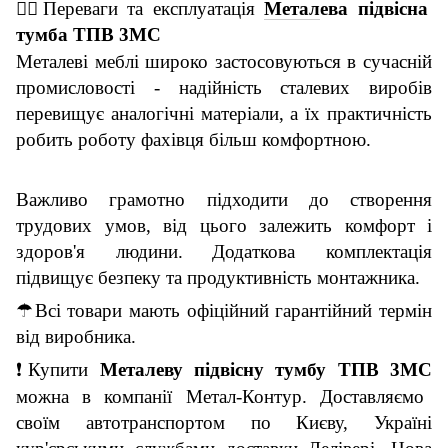
👇🏼
Переваги та експлуатація
Метал
ева
п
і
дв
і
сна
тумба ТПВ
3
МС
Металеві меблі широко застосову
ю
ться в сучасній
промисловості - надійність сталевих виробів
перевищує аналогічні матеріали, а ї
х
практичність
робить роботу фахівця більш комфортною.
Важливо грамотно підходити до створення
трудових умов, від цього залежить комфорт і
здоров'я людини.
Додаткова комплектація
підвищує безпеку
та
продуктивність монтажника.
☂
Всі товари мають офіційний гарантійний термін
від виробника.
❗
Купити
Метал
еву
п
і
дв
і
сн
у
тумб
у
ТПВ
3
МС
можна в компанії Метал-Контур. Доставляємо
своїм автотранспортом по Києву, Україні