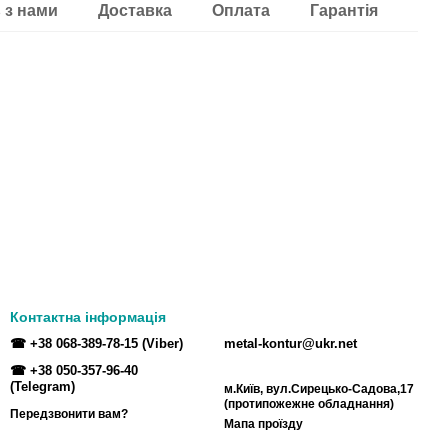
 з нами
Доставка
Оплата
Гарантія
Контактна інформація
☎ +38 068-389-78-15 (Viber)
metal-kontur@ukr.net
☎ +38 050-357-96-40
(Telegram)
м.Київ, вул.Сирецько-Садова,17
(протипожежне обладнання)
Передзвонити вам?
Мапа проїзду