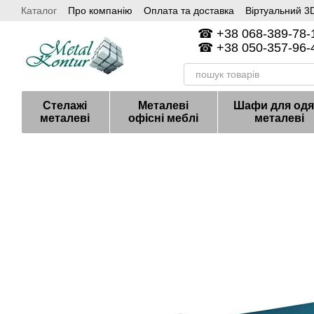
Каталог
Про компанію
Оплата та доставка
Віртуальний 3D
Перейти до основного контенту
Контакти
☎ +38 068-389-78-1
☎ +38 050-357-96-4
Стелажі
Металеві
Шафи для одя
металеві
офісні меблі
металеві