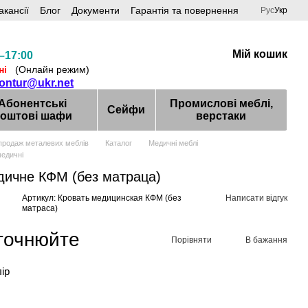
акансії
Блог
Документи
Гарантія та повернення
Рус
Укр
Мій кошик
–17:00
ні
(Онлайн режим)
kontur@ukr.net
Абонентські
Промислові меблі,
Сейфи
оштові шафи
верстаки
продаж металевих меблів
Каталог
Медичні меблі
медичні
дичне КФМ (без матраца)
Артикул: Кровать медицинская КФМ (без
Написати відгук
матраса)
уточнюйте
Порівняти
В бажання
лір