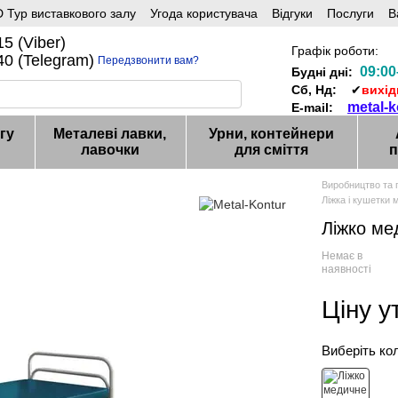
 Тур виставкового залу
Угода користувача
Відгуки
Послуги
В
5 (Viber)
Графік роботи:
0 (Telegram)
Передзвонити вам?
09:00
Будні дні:
Сб, Нд:
✔
вихід
metal-
E-mail:
гу
Металеві лавки,
Урни, контейнери
лавочки
для сміття
п
Виробництво та 
Ліжка і кушетки 
Ліжко ме
Немає в
наявності
Ціну 
Виберіть ко