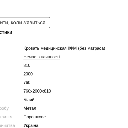
ити, коли з'явиться
стики
Кровать медицинская КФМ (без матраса)
Немає в наявності
810
2000
760
760х2000х810
Білий
иробу
Метал
криття
Порошкове
бництва
Україна