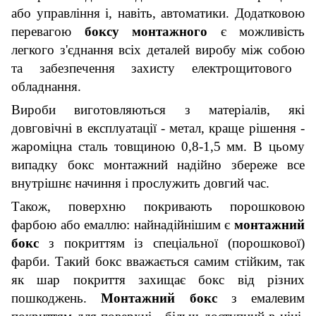
або управління і, навіть, автоматики.
Додатковою
перевагою
боксу монтажного
є можливість
легкого з'єднання всіх деталей виробу між собою
та з
абезпеч
ення
захист
у
електрощитового
обладнання.
В
ироби виготовляються з матеріалів, які
довговічні в експлуатації
-
метал, краще рішення -
жароміцна сталь товщиною 0,8-1,5 мм. В цьому
випадку бокс монтажний надійно збереже все
внутрішнє
начиння і прослужить довгий час.
Також, поверхню покривають порошковою
фарбою або емаллю:
н
айнадійнішим є
монтажний
бокс
з покриттям із спеціальної (порошково
ї
)
фарби. Такий бокс вважається самим стійким, так
як шар покриття захищає бокс від різних
пошкоджен
ь
.
Монтажний бокс
з емалевим