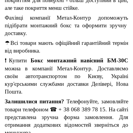
покриттям для поверхні - більш доступний в ціні,
але таке покриття менш стійке.
Фахівці
компанії Метал-Контур
допоможуть
підібрати
монтажний
бокс
та
оформити
зручну
доставку.
☂
Всі товари мають офіційний гарантійний термін
від виробника.
❗
Купити
Бокс монтажний навісний БМ-
30
C
можна в компанії Метал-Контур. Доставляємо
своїм автотранспортом по Києву, Україні
кур'єрськими службами доставки Делівері, Нова
Пошта.
Залишилися питання?
Телефонуйте, замовляйте
товари
телефон
ом
☎
+ 38 068 389 78 15.
На сайті
представлена ​​зручна форма замовлення. Для
отримання додаткових відомостей зверніться до
менеджера.