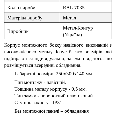
Колір
виробу
RAL
70
35
Матер
і
ал
виробу
Метал
Метал-Контур
Виробник
(
Україна
)
Корпус
монтажного боксу навісного
виконаний з
високоякісного металу. Існує багато розмірів, які
підбираються індивідуально, залежно від того, що
розміщується всередині обладнання.
Габаритні розміри:
25
0х
30
0х
14
0 мм.
Тип монтажу - навісний.
Товщина металу корпусу - 0,5 мм.
Тип замк
у
- поворотний пластиковий.
Ступінь захисту - IP31.
Без монтажної панелі – обладнання