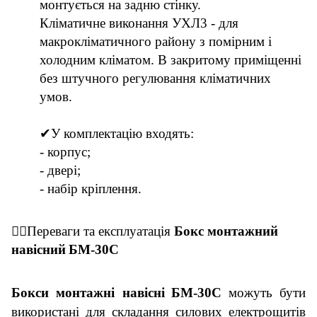
монтується на задню стінку.
Кліматичне виконання УХЛ3 - для
макрокліматичного району з помірним і
холодним кліматом. В закритому приміщенні
без штучного регулювання кліматичних
умов.
✔У комплектацію входять:
- корпус;
- двері;
- набір кріплення.
👇🏼
Переваги та експлуатація
Бокс монтажний
навісний
БМ-
30
C
Бокс
и
монтажн
і
навісн
і
БМ-
30
C
можуть бути
використані для складання силових електрощитів