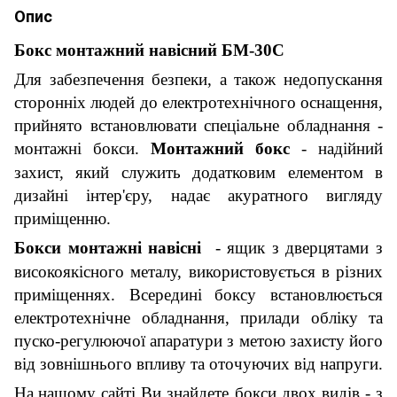
Опис
Бокс монтажний навісний
БМ-
30
C
Для забезпечення безпеки, а також
недопускання
сторонніх людей
до
електротехнічн
ого
оснащення,
прийнято встановлювати спеціальне обладнання -
монтажні
бокси.
Монтажний бокс
- надійний
захист, який служить додатковим елементом в
дизайні інтер'єру
,
надає акуратного вигляду
приміщенню.
Бокси монтажні
навісні
-
ящик з дверцятами з
високояк
і
сного
металу,
використовується в різних
приміщеннях. Всередин
і
боксу
встановлюється
електротехнічне обладнання, прилади обліку
та
пуско-регулюючої апаратури з метою захист
у
його
від зовнішнього впливу та оточуючих від напруги.
На
нашому
сайт
і Ви знайдете бокси двох
вид
ів -
з