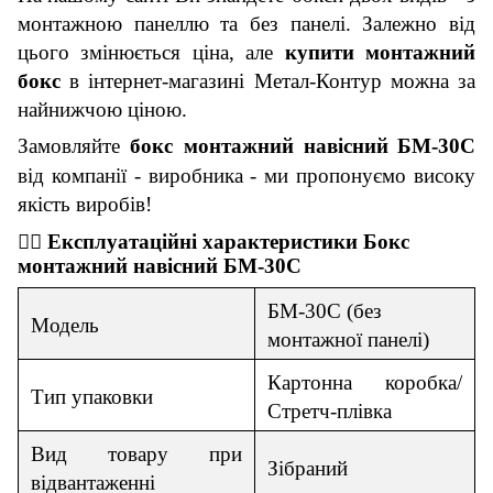
монтажною панеллю та без панелі. Залежно від
цього змінюється
ціна
, але
купити монтажний
бокс
в інтернет-магазині
Метал-Контур
можна за
найнижчою
ціною.
Замовляйте
б
окс монтажний навісний
БМ-
30
C
від компанії
- виробника - м
и пропонуємо високу
якість виробів
!
👇🏼
Експлуатаційні х
арактеристики
Бокс
монтажний навісний
БМ-
30
C
БМ-
30
C
(без
Модель
монтажної панелі)
Картонна коробка/
Тип упаковки
Стретч-плівка
Вид товар
у
при
Зі
браний
відвантаженні