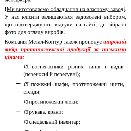
❗
Ми виготовляємо обладнання на власному заводі
.
У нас клієнти залишаються задоволені вибором,
що підтверджують відгуки на сайті, де зібрано
фото для огляду виробів.
Компанія Метал-Контур також пропонує
широкий
вибір протипожежної продукції за низькими
цінами:
🧯
вогнегасники різних типів і видів
(переносні й пересувні);
🧯
пожежні шафи, протипожежні щити,
стенди;
🧯
протипожежні люки;
🧯
рукава, крани;
🧯
спеціальний інвентар;