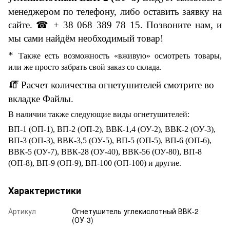
менеджером по телефону, либо оставить заявку на
сайте.
☎
+ 38 068 389 78 15. Позвоните нам, и
мы сами найдём необходимый товар!
*
Также есть возможность
«вживую» осмотреть товары,
или же просто забрать свой заказ
со склада
.
🧯
Расчет количества огнетушителей
смотрите во
вкладке Файлы.
В наличии также следующие виды огнетушителей:
ВП-1 (ОП-1), ВП-2 (ОП-2), ВВК-1,4 (ОУ-2), ВВК-2 (ОУ-3),
ВП-3 (ОП-3), ВВК-3,5 (ОУ-5), ВП-5 (ОП-5), ВП-6 (ОП-6),
ВВК-5 (ОУ-7), ВВК-28 (ОУ-40), ВВК-56 (ОУ-80), ВП-8
(ОП-8), ВП-9 (ОП-9), ВП-100 (ОП-100) и другие.
Характеристики
Артикул
Огнетушитель углекислотный ВВК-2
(ОУ-3)