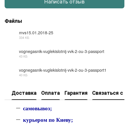
Написать отзыв
Файлы
mvs15.01.2018-25
334 КБ
PDF
vognegasnik-vuglekislotnij-vvk-2-ou-3-passport
43 КБ
JPG
vognegasnik-vuglekislotnij-vvk-2-ou-3-passport1
40 КБ
JPG
Доставка
Оплата
Гарантия
Связаться с н
с
амовывоз;
к
урьером по Киеву;