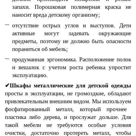
запахи.
Порошковая полимерная краска не
наносит вреда
детскому
организму;
о
тсутствие острых углов и выступов. Дети
активные могут задевать окружающие
предметы
, поэтому не
должно быть опасности
пораниться об мебель;
п
родуманная эргономика. Расположение полок
и вешалок с учетом роста
ребенка
упростит
эксплуатацию.
✔Шкафы металлические для детской одежды
просты в эксплуатации, не громоздкие, обладают
привлекательным внешним видом.
М
ы
используем
фосфатированный металл, котор
ый
прочнее
пластика либо дерева,
и
прослужат дольше.
Для
такой мебели не
требуются особые условия
очистки, достаточно протереть металл, чтобы