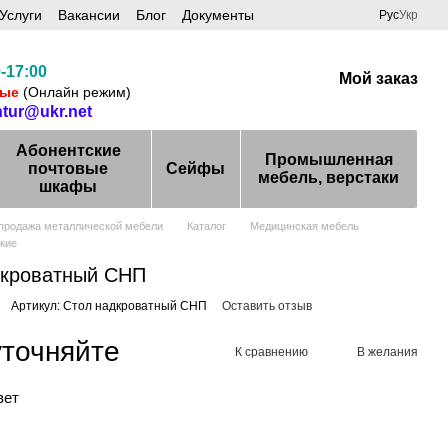
Услуги
Вакансии
Блог
Документы
Рус
Укр
-17:00
Мой заказ
ные
(Онлайн режим)
ntur@ukr.net
Абонентские
Промышленная
почтовые
Сейфы
мебель, верстаки
шкафы
 продажа металлической мебели
Каталог
Медицинская мебель
кие
дкроватный СНП
Артикул: Стол надкроватный СНП
Оставить отзыв
уточняйте
К сравнению
В желания
вет