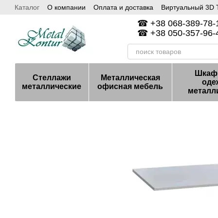
Каталог
О компании
Оплата и доставка
Виртуальный 3D Т
Перейти к основному контенту
Гарантия и возврат
Контакты
☎ +38 068-389-78-1
☎ +38 050-357-96-4
Шкаф
Стеллажи
Металлическая
оде
металлические
офисная мебель
металл