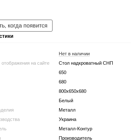
ь, когда появится
стики
Нет в наличии
 отображения на сайте
Стол надкроватный СНП
650
680
800х650х680
Белый
зделия
Металл
изводства
Украина
ель
Металл-Контур
и
Производитель