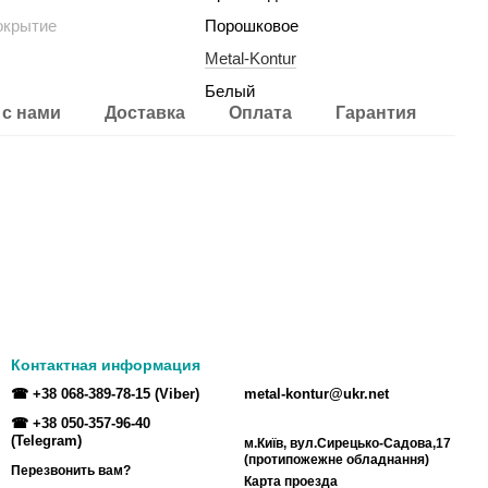
окрытие
Порошковое
Metal-Kontur
Белый
 с нами
Доставка
Оплата
Гарантия
Контактная информация
☎ +38 068-389-78-15 (Viber)
metal-kontur@ukr.net
☎ +38 050-357-96-40
(Telegram)
м.Київ, вул.Сирецько-Садова,17
(протипожежне обладнання)
Перезвонить вам?
Карта проезда