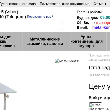
ур выставочного зала
Пользовательское соглашение
Отзывы
5 (Viber)
График работы:
0 (Telegram)
Перезвонить вам?
09:00
Будние дни:
Сб, Вс:
✔
выход
metal-ko
E-mail:
ы для
Урны,
Металлические
жды
контейнеры для
скамейки, лавочки
ические
мусора
Производство и
Столы медицинс
Стол на
Нет в наличии
Цену 
Выберите ц