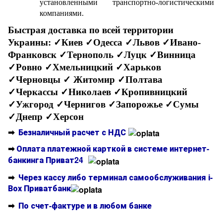
установленными транспортно-логистическими
компаниями.
Быстрая доставка по всей территории
Украины:
✓Киев ✓Одесса ✓Львов ✓Ивано-
Франковск ✓Тернополь ✓Луцк ✓Винница
✓Ровно ✓Хмельницкий ✓Харьков
✓Черновцы
✓ Житомир ✓Полтава
✓Черкассы ✓Николаев ✓Кропивницкий
✓Ужгород ✓Чернигов ✓Запорожье ✓Сумы
✓Днепр ✓Херсон
➡
Безналичный расчет с НДС
➡
Оплата платежной карткой в системе интернет-
банкинга Приват24
➡
Через кассу либо терминал самообслуживания і-
Вох Приватбанк
➡
По счет-фактуре и в любом банке