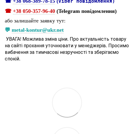
☎
+38 068-389-78-15
(
Viber повідомлення)
☎
+38 050-357-96-
40
(Telegram повідомлення)
або залишайте заявку тут:
💬
metal-kontur@ukr.net
УВАГА! Можлива зміна ціни. Про актуальність товару
на сайті прохання уточнювати у менеджерів. Просимо
вибачення за тимчасові незручності та зберігаємо
спокій.