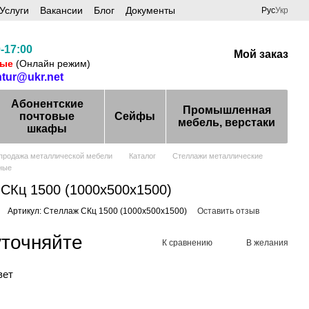
Услуги
Вакансии
Блог
Документы
Рус
Укр
-17:00
Мой заказ
ные
(Онлайн режим)
ntur@ukr.net
Абонентские
Промышленная
почтовые
Сейфы
мебель, верстаки
шкафы
 продажа металлической мебели
Каталог
Стеллажи металлические
ные
СКц 1500 (1000х500х1500)
Артикул: Стеллаж СКц 1500 (1000х500х1500)
Оставить отзыв
уточняйте
К сравнению
В желания
вет