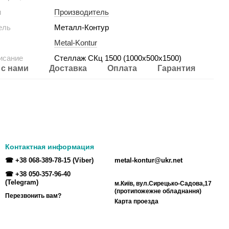
и
Производитель
ель
Металл-Контур
Metal-Kontur
исание
Стеллаж СКц 1500 (1000х500х1500)
 с нами
Доставка
Оплата
Гарантия
Контактная информация
☎ +38 068-389-78-15 (Viber)
metal-kontur@ukr.net
☎ +38 050-357-96-40
(Telegram)
м.Київ, вул.Сирецько-Садова,17
(протипожежне обладнання)
Перезвонить вам?
Карта проезда