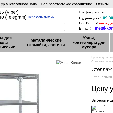
ур выставочного зала
Пользовательское соглашение
Отзывы
5 (Viber)
График работы:
0 (Telegram)
Перезвонить вам?
09:00
Будние дни:
Сб, Вс:
✔
выход
metal-ko
E-mail:
ы для
Урны,
Металлические
жды
контейнеры для
скамейки, лавочки
ические
мусора
Производство и
Стеллажи полоч
Стеллаж 
Нет в наличии
Цену 
Выберите ц