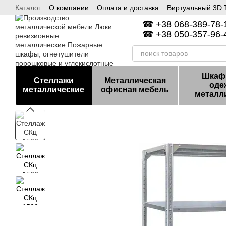
Каталог
О компании
Оплата и доставка
Виртуальный 3D Т
Перейти к основному контенту
Гарантия и возврат
Контакты
☎ +38 068-389-78-1
☎ +38 050-357-96-4
Шкаф
Стеллажи
Металлическая
оде
металлические
офисная мебель
металл