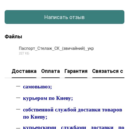
Написать отзыв
Файлы
Паспорт_Стелаж_СК_(звичайний)_укр
227 КБ
DOCX
Доставка
Оплата
Гарантия
Связаться с н
с
амовывоз;
к
урьером по Киеву;
собственной службой доставки товаров
по Киеву;
курьерскими службами доставки по