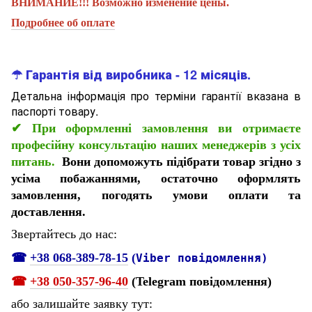
ВНИМАНИЕ!!! Возможно изменение цены.
Подробнее об оплате
☂ Гарантія від виробника - 12 місяців.
Детальна інформація про терміни гарантії вказана в
паспорті товару.
✔
При оформленні замовлення ви отримаєте
професійну консультацію наших менеджерів з усіх
питань.
Вони допоможуть підібрати товар згідно з
усіма побажаннями, остаточно оформлять
замовлення, погодять умови оплати та
доставлення.
Звертайтесь до нас:
☎
+38 068-389-78-15
(
Viber повідомлення)
☎
+38 050-357-96-
40
(Telegram повідомлення)
або залишайте заявку тут: