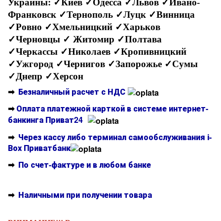
Украины:
✓Киев ✓Одесса ✓Львов ✓Ивано-
Франковск ✓Тернополь ✓Луцк ✓Винница
✓Ровно ✓Хмельницкий ✓Харьков
✓Черновцы
✓ Житомир ✓Полтава
✓Черкассы ✓Николаев ✓Кропивницкий
✓Ужгород ✓Чернигов ✓Запорожье ✓Сумы
✓Днепр ✓Херсон
➡
Безналичный расчет с НДС
➡
Оплата платежной карткой в системе интернет-
банкинга Приват24
➡
Через кассу либо терминал самообслуживания і-
Вох Приватбанк
➡
По счет-фактуре и в любом банке
➡
Наличными при получении товара