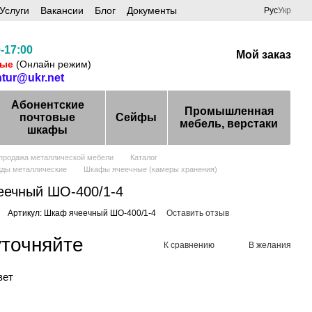
Услуги
Вакансии
Блог
Документы
Рус
Укр
-17:00
Мой заказ
ные
(Онлайн режим)
ntur@ukr.net
Абонентские
Промышленная
почтовые
Сейфы
мебель, верстаки
шкафы
 продажа металлической мебели
Каталог
ды металлические
Шкафы ячеечные (камеры хранения)
еечный ШО-400/1-4
Артикул: Шкаф ячеечный ШО-400/1-4
Оставить отзыв
уточняйте
К сравнению
В желания
вет