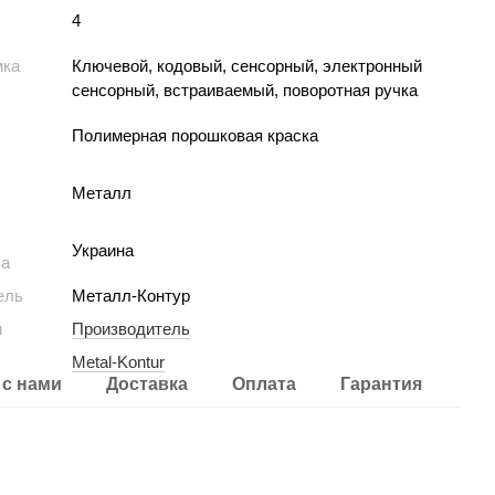
4
мка
Ключевой, кодовый, сенсорный, электронный
сенсорный, встраиваемый, поворотная ручка
Полимерная порошковая краска
Металл
Украина
ва
ель
Металл-Контур
и
Производитель
Metal-Kontur
 с нами
Доставка
Оплата
Гарантия