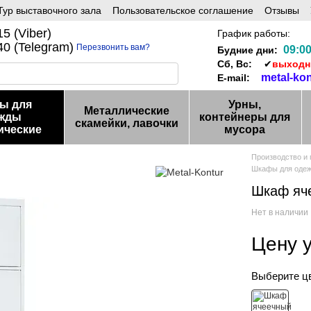
ур выставочного зала
Пользовательское соглашение
Отзывы
5 (Viber)
График работы:
0 (Telegram)
Перезвонить вам?
09:00
Будние дни:
Сб, Вс:
✔
выход
metal-ko
E-mail:
ы для
Урны,
Металлические
жды
контейнеры для
скамейки, лавочки
ические
мусора
Производство и
Шкафы для одеж
Шкаф яч
Нет в наличии
Цену 
Выберите ц