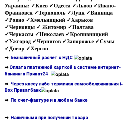
Украины:
✓Киев ✓Одесса ✓Львов ✓Ивано-
Франковск ✓Тернополь ✓Луцк ✓Винница
✓Ровно ✓Хмельницкий ✓Харьков
✓Черновцы
✓ Житомир ✓Полтава
✓Черкассы ✓Николаев ✓Кропивницкий
✓Ужгород ✓Чернигов ✓Запорожье ✓Сумы
✓Днепр ✓Херсон
➡
Безналичный расчет с НДС
➡
Оплата платежной карткой в системе интернет-
банкинга Приват24
➡
Через кассу либо терминал самообслуживания і-
Вох Приватбанк
➡
По счет-фактуре и в любом банке
➡
Наличными при получении товара