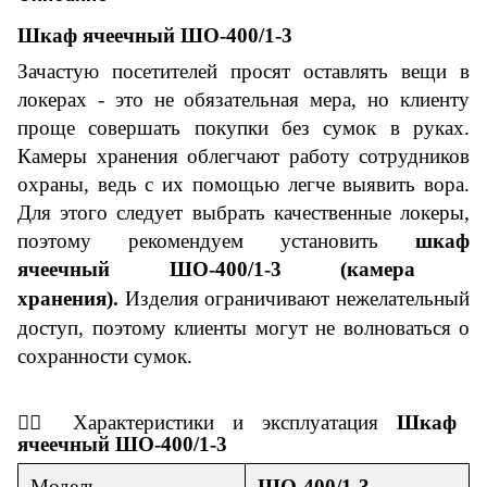
Ш
каф
ячееч
ный ШО-400/1-
3
Зачастую
посетителей просят оставлять вещи в
локерах
-
это не обязательная мера, но клиенту
проще совершать покупки без сумок в руках.
Камеры хранения облегчают работу сотрудников
охраны, ведь с их помощью легче выявить вора.
Для этого следует выбрать качественные локеры,
поэтому рекомендуем установить
ш
каф
ячееч
ный ШО-400/1-
3
(камера
хранения).
Изделия ограничивают нежелательный
доступ, поэтому клиенты могут не волноваться о
сохранности сумок.
👇🏼
Характеристики и
эксплуатация
Ш
каф
ячееч
ный ШО-400/1-3
Модель
ШО-400/1-3