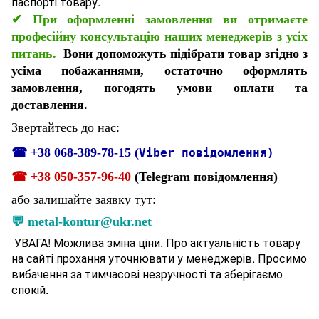
паспорті товару.
✔
При оформленні замовлення ви отримаєте
професійну консультацію наших менеджерів з усіх
питань.
Вони допоможуть підібрати товар згідно з
усіма побажаннями, остаточно оформлять
замовлення, погодять умови оплати та
доставлення.
Звертайтесь до нас:
☎
+38 068-389-78-15
(
Viber повідомлення)
☎
+38 050-357-96-
40
(Telegram повідомлення)
або залишайте заявку тут:
💬
metal-kontur@ukr.net
УВАГА! Можлива зміна ціни. Про актуальність товару
на сайті прохання уточнювати у менеджерів. Просимо
вибачення за тимчасові незручності та зберігаємо
спокій.