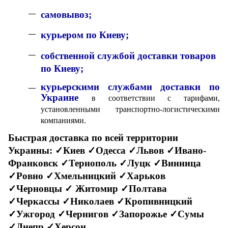
с
амовывоз;
к
урьером по Киеву;
собственной службой доставки товаров
по Киеву;
курьерскими службами доставки по
Украине
в соответствии с тарифами,
установленными транспортно-логистическими
компаниями.
Быстрая доставка по всей территории
Украины:
✓Киев ✓Одесса ✓Львов ✓Ивано-
Франковск ✓Тернополь ✓Луцк ✓Винница
✓Ровно ✓Хмельницкий ✓Харьков
✓Черновцы
✓ Житомир ✓Полтава
✓Черкассы ✓Николаев ✓Кропивницкий
✓Ужгород ✓Чернигов ✓Запорожье ✓Сумы
✓Днепр ✓Херсон