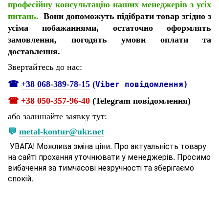
професійну консультацію наших менеджерів з усіх
питань.
Вони допоможуть підібрати товар згідно з
усіма побажаннями, остаточно оформлять
замовлення, погодять умови оплати та
доставлення.
Звертайтесь до нас:
☎
+38 068-389-78-15
(
Viber повідомлення)
☎
+38 050-357-96-
40
(Telegram повідомлення)
або залишайте заявку тут:
💬
metal-kontur@ukr.net
УВАГА! Можлива зміна ціни. Про актуальність товару
на сайті прохання уточнювати у менеджерів. Просимо
вибачення за тимчасові незручності та зберігаємо
спокій.