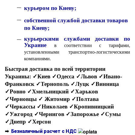
к
урьером по Киеву;
собственной службой доставки товаров
по Киеву;
курьерскими службами доставки по
Украине
в соответствии с тарифами,
установленными транспортно-логистическими
компаниями.
Быстрая доставка по всей территории
Украины:
✓Киев ✓Одесса ✓Львов ✓Ивано-
Франковск ✓Тернополь ✓Луцк ✓Винница
✓Ровно ✓Хмельницкий ✓Харьков
✓Черновцы
✓ Житомир ✓Полтава
✓Черкассы ✓Николаев ✓Кропивницкий
✓Ужгород ✓Чернигов ✓Запорожье ✓Сумы
✓Днепр ✓Херсон
➡
Безналичный расчет с НДС