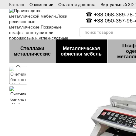
Каталог
О компании
Оплата и доставка
Виртуальный 3D Т
Перейти к основному контенту
Гарантия и возврат
Контакты
☎ +38 068-389-78-1
☎ +38 050-357-96-4
Шкаф
Стеллажи
Металлическая
оде
металлические
офисная мебель
металл