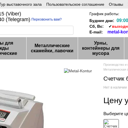
ур выставочного зала
Пользовательское соглашение
Отзывы
5 (Viber)
График работы:
0 (Telegram)
Перезвонить вам?
09:00
Будние дни:
Сб, Вс:
✔
выход
metal-ko
E-mail:
ы для
Урны,
Металлические
жды
контейнеры для
скамейки, лавочки
ические
мусора
Производство и
Металлическая 
Счетчик 
Нет в наличии
Цену 
Выберите ц