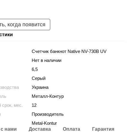
ь, когда появится
стики
Счетчик банкнот Native NV-730B UV
Нет в наличии
6,5
Серый
изводства
Украина
ель
Металл-Контур
 срок, мес.
12
и
Производитель
Metal-Kontur
 с нами
Доставка
Оплата
Гарантия