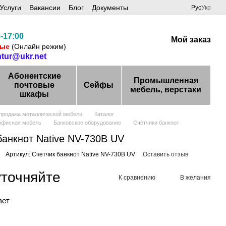
Услуги
Вакансии
Блог
Документы
Рус
Укр
-17:00
Мой заказ
ные
(Онлайн режим)
ntur@ukr.net
Абонентские
Промышленная
почтовые
Сейфы
мебель, верстаки
шкафы
 продажа металлической мебели
Каталог
офисная мебель
Банковское оборудование
Счётчики банкнот
банкнот Native NV-730B UV
Артикул: Счетчик банкнот Native NV-730B UV
Оставить отзыв
уточняйте
К сравнению
В желания
вет