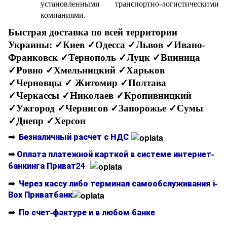
установленными транспортно-логистическими
компаниями.
Быстрая доставка по всей территории
Украины:
✓Киев ✓Одесса ✓Львов ✓Ивано-
Франковск ✓Тернополь ✓Луцк ✓Винница
✓Ровно ✓Хмельницкий ✓Харьков
✓Черновцы
✓ Житомир ✓Полтава
✓Черкассы ✓Николаев ✓Кропивницкий
✓Ужгород ✓Чернигов ✓Запорожье ✓Сумы
✓Днепр ✓Херсон
➡
Безналичный расчет с НДС
➡
Оплата платежной карткой в системе интернет-
банкинга Приват24
➡
Через кассу либо терминал самообслуживания і-
Вох Приватбанк
➡
По счет-фактуре и в любом банке