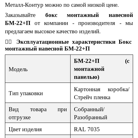
Металл-Контур можно по самой
низкой
цене.
Заказывайте
бокс монтажный навесной
БМ-2
2
+
П
от компании - производителя
- м
ы
предлагаем высокое качество изделий.
👇🏼
Эксплуатационные
характеристики
Бокс
монтажный навесной БМ-2
2
+
П
БМ-2
2
+
П
(с
монтажной
Модель
панелью)
Картонная коробка/
Тип упаковки
Стрейч пленка
Вид товара при
Собранный/
отгрузке
Разобранный
Цвет изделия
RAL
7035