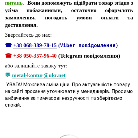
питань.
Вони допоможуть підібрати товар згідно з
усіма побажаннями, остаточно оформлять
замовлення, погодять умови оплати та
доставлення.
Звертайтесь до нас:
☎
+38 068-389-78-15
(
Viber повідомлення)
☎
+38 050-357-96-
40
(Telegram повідомлення)
або залишайте заявку тут:
💬
metal-kontur@ukr.net
УВАГА! Можлива зміна ціни. Про актуальність товару
на сайті прохання уточнювати у менеджерів. Просимо
вибачення за тимчасові незручності та зберігаємо
спокій.