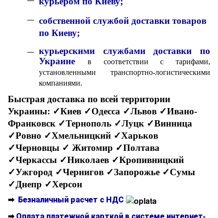
к
урьером по Киеву;
собственной службой доставки товаров
по Киеву;
курьерскими службами доставки по
Украине
в соответствии с тарифами,
установленными транспортно-логистическими
компаниями.
Быстрая доставка по всей территории
Украины:
✓Киев ✓Одесса ✓Львов ✓Ивано-
Франковск ✓Тернополь ✓Луцк ✓Винница
✓Ровно ✓Хмельницкий ✓Харьков
✓Черновцы
✓ Житомир ✓Полтава
✓Черкассы ✓Николаев ✓Кропивницкий
✓Ужгород ✓Чернигов ✓Запорожье ✓Сумы
✓Днепр ✓Херсон
➡
Безналичный расчет с НДС
➡
Оплата платежной карткой в системе интернет-