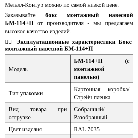
Металл-Контур можно по самой
низкой
цене.
Заказывайте
бокс монтажный навесной
БМ-1
14
+
П
от производителя
- м
ы предлагаем
высокое качество изделий.
👇🏼
Эксплуатационные
характеристики
Бокс
монтажный навесной БМ-1
14
+
П
БМ-1
14
+
П
(с
монтажной
Модель
панелью)
Картонная коробка/
Тип упаковки
Стрейч пленка
Вид товара при
Собранный/
отгрузке
Разобранный
Цвет изделия
RAL
7035